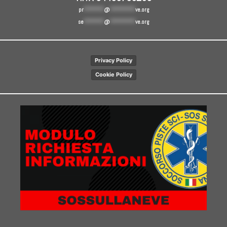
pr
********
@
**********
ve.org
se
********
@
**********
ve.org
Privacy Policy
Cookie Policy