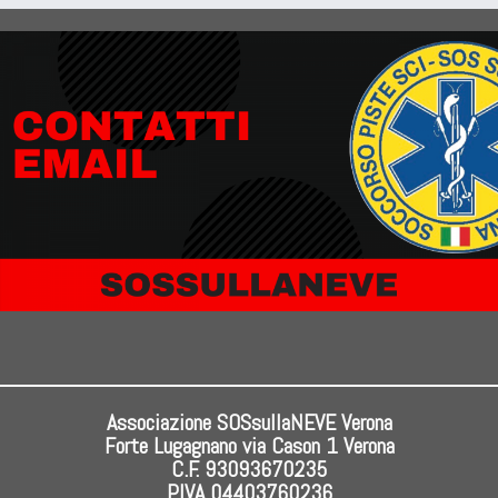
Associazione SOSsullaNEVE Verona
Forte Lugagnano via Cason 1 Verona
C.F. 93093670235
P.IVA 04403760236