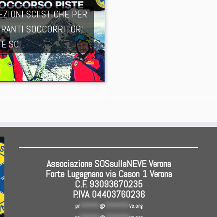
EZIONI SCIISTICHE PER
IRANTI SOCCORRITORI
TE SCI
Associazione SOSsullaNEVE Verona
Forte Lugagnano via Cason 1 Verona
C.F. 93093670235
P.IVA 04403760236
pr
********
@
**********
ve.org