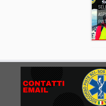
SEL
ASP
PIS