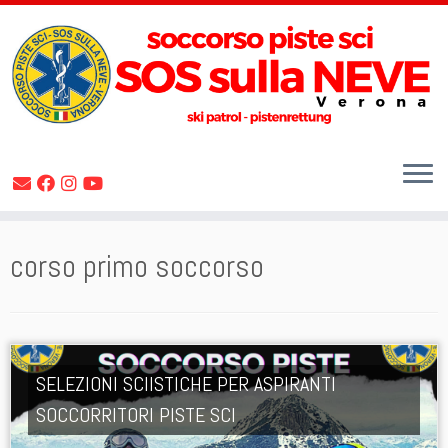
Skip
corso primo soccorso
to
content
SELEZIONI SCIISTICHE PER ASPIRANTI
SOCCORRITORI PISTE SCI