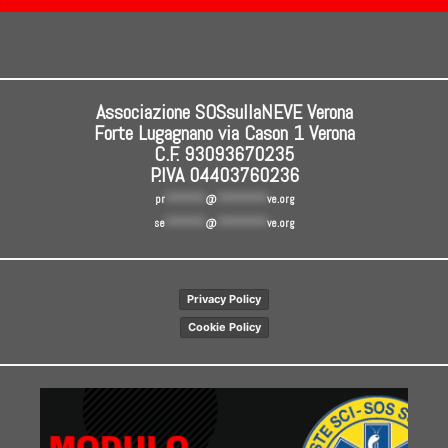
Associazione SOSsullaNEVE Verona
Forte Lugagnano via Cason 1 Verona
C.F. 93093670235
P.IVA 04403760236
pr
********
@
**********
ve.org
se
********
@
**********
ve.org
Privacy Policy
Cookie Policy