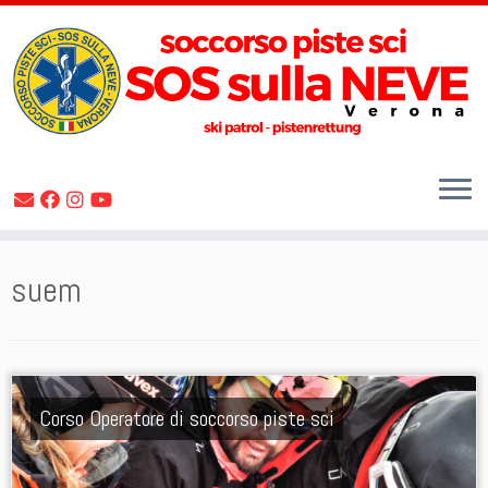
Skip
suem
to
content
Corso Operatore di soccorso piste sci