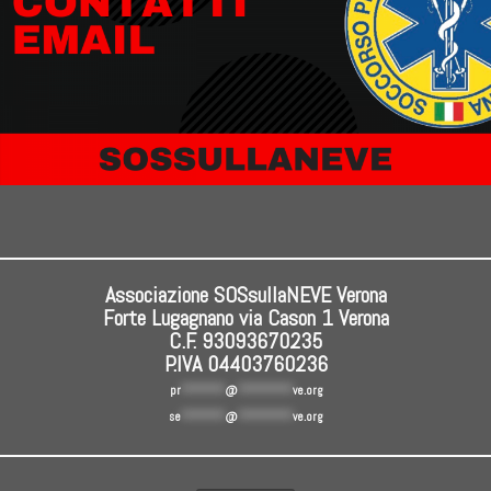
Associazione SOSsullaNEVE Verona
Forte Lugagnano via Cason 1 Verona
C.F. 93093670235
P.IVA 04403760236
pr
********
@
**********
ve.org
se
********
@
**********
ve.org