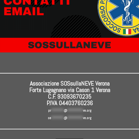
Associazione SOSsullaNEVE Verona
Forte Lugagnano via Cason 1 Verona
C.F. 93093670235
P.IVA 04403760236
pr
********
@
**********
ve.org
se
********
@
**********
ve.org