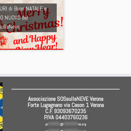
URI di Buon NATALE e
O NUOVO dal
ullaNeve
Associazione SOSsullaNEVE Verona
Forte Lugagnano via Cason 1 Verona
C.F. 93093670235
P.IVA 04403760236
pr
********
@
**********
ve.org