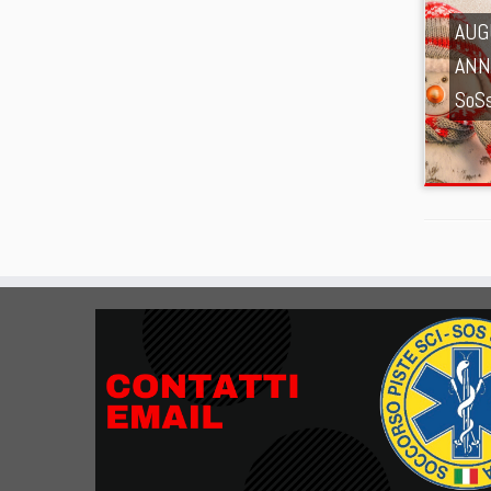
AUG
ANN
SoSs