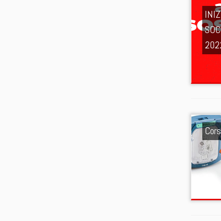
INIZ
SOC
202
Cor