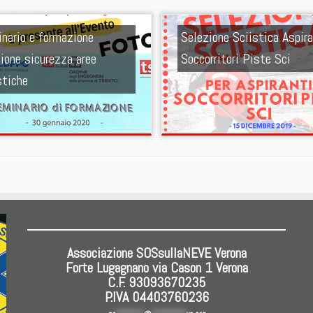
nario e formazione
Selezione Sciistica Aspira
ione sicurezza aree
Soccorritori Piste Sci
stiche
Associazione SOSsullaNEVE Verona
Forte Lugagnano via Cason 1 Verona
C.F. 93093670235
P.IVA 04403760236