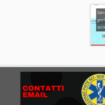
Semi
gest
scii