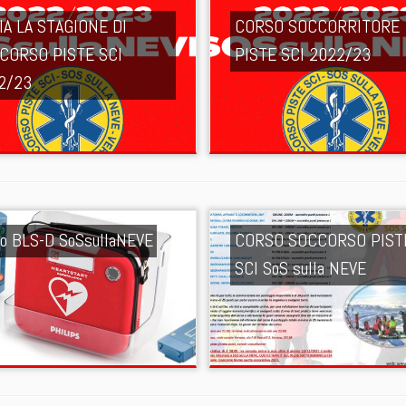
IA LA STAGIONE DI
CORSO SOCCORRITORE
CORSO PISTE SCI
PISTE SCI 2022/23
2/23
so BLS-D SoSsullaNEVE
CORSO SOCCORSO PIST
SCI SoS sulla NEVE