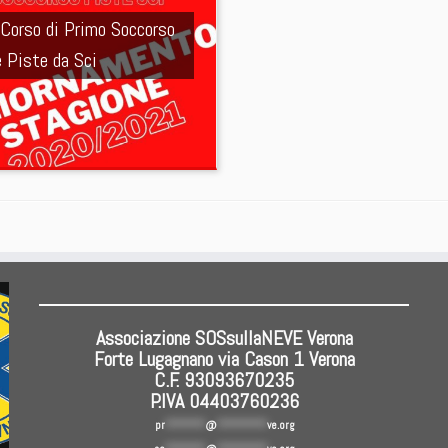
Corso di Primo Soccorso
e Piste da Sci
Associazione SOSsullaNEVE Verona
Forte Lugagnano via Cason 1 Verona
C.F. 93093670235
P.IVA 04403760236
pr
********
@
**********
ve.org