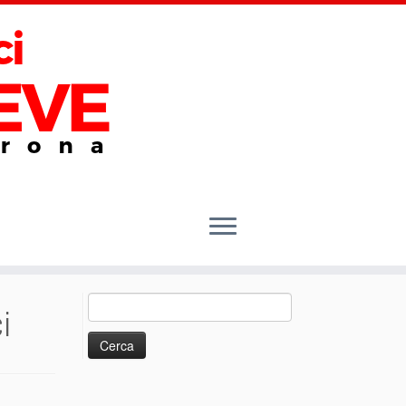
Ricerca
i
per: