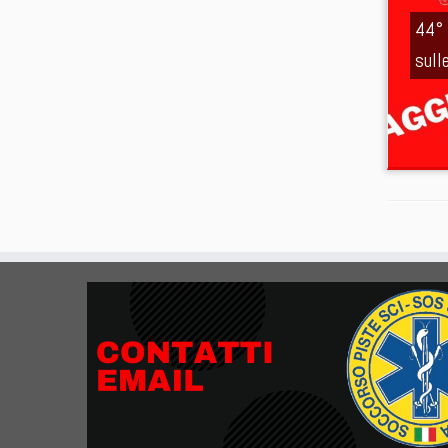
44° 
sull