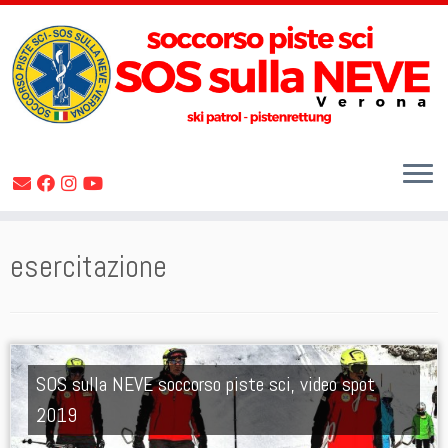
Skip
esercitazione
to
content
SOS sulla NEVE soccorso piste sci, video spot
2019