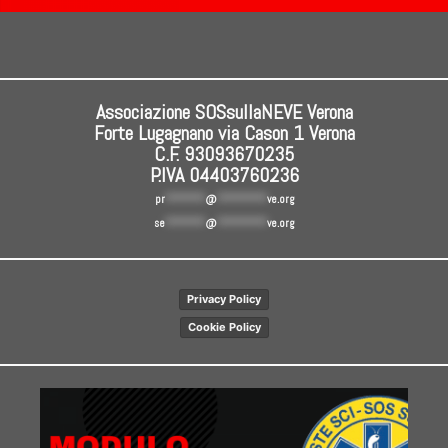
Associazione SOSsullaNEVE Verona
Forte Lugagnano via Cason 1 Verona
C.F. 93093670235
P.IVA 04403760236
pr
********
@
**********
ve.org
se
********
@
**********
ve.org
Privacy Policy
Cookie Policy