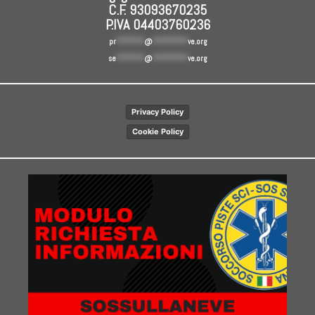
C.F. 93093670235
P.IVA 04403760236
pr
********
@
**********
ve.org
se
********
@
**********
ve.org
Privacy Policy
Cookie Policy