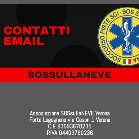
·
©
sossullaneve.org
·
Designed with
Customizr Pro
·
Powered by
·