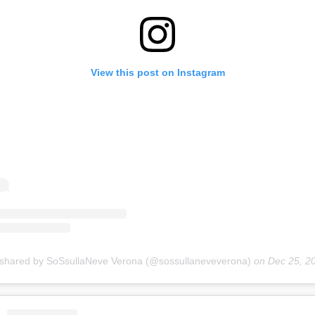
View this post on Instagram
 shared by SoSsullaNeve Verona (@sossullaneveverona)
on
Dec 25, 2018 at 4