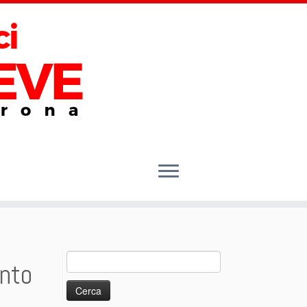
Ricerca
ento
per: