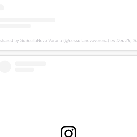
 shared by SoSsullaNeve Verona (@sossullaneveverona)
on
Dec 25, 2018 at 4