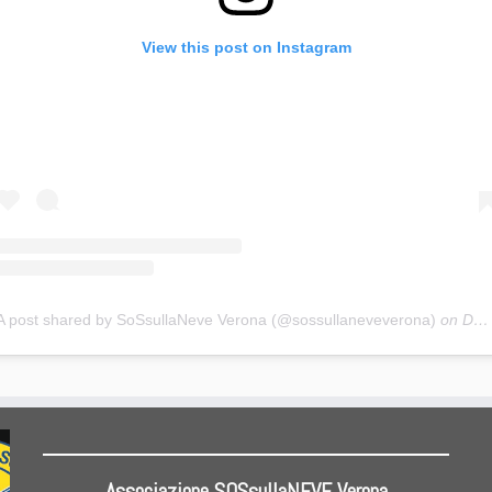
View this post on Instagram
A post shared by SoSsullaNeve Verona (@sossullaneveverona)
on
Dec 25, 2018 at 4:11pm PST
Associazione SOSsullaNEVE Verona