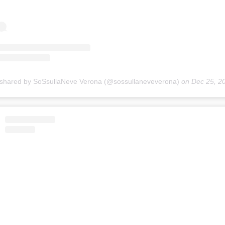
 shared by SoSsullaNeve Verona (@sossullaneveverona)
on
Dec 25, 2018 at 3